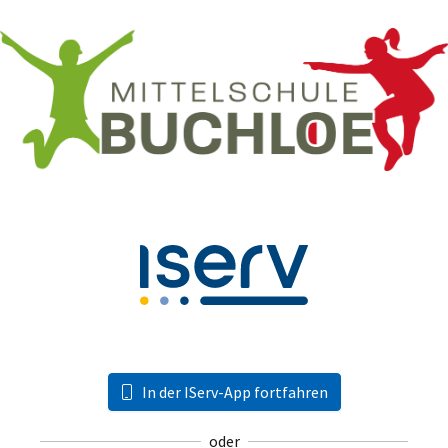
In der IServ-App fortfahren
oder