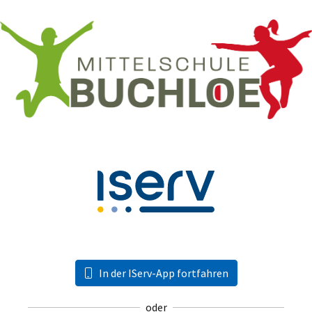
In der IServ-App fortfahren
oder